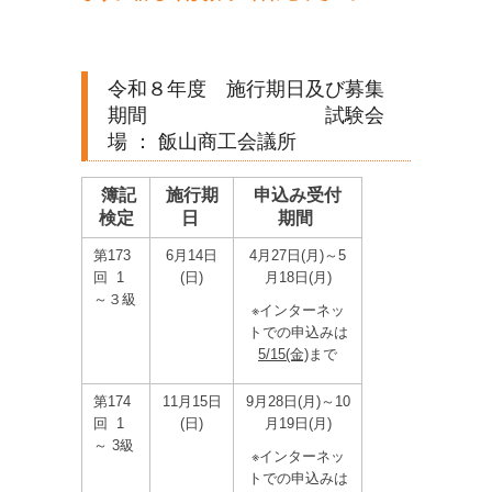
令和８年度 施行期日及び募集
期間 試験会
場 ： 飯山商工会議所
簿記
施行期
申込み受付
検定
日
期間
第173
6月14日
4月27日(月)～5
回 1
(日)
月18日(月)
～３級
※インターネッ
トでの申込みは
5/15(金)
まで
第174
11月15日
9月28日(月)～10
回 1
(日)
月19日(月)
～ 3級
※インターネッ
トでの申込みは