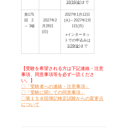
10/16(金)
まで
第175
2027年1月12日
回 2
2027年2
(火)～2027年2月
～ 3級
月28日
1日(月)
(日)
※インターネッ
トでの申込みは
1/29(金)
まで
【受験を希望される方は下記連絡・注意
事項、同意事項等を必ず一読くださ
い。】
〇「受験者への連絡・注意事項」
〇「受験に関しての同意事項」
〇第１５８回簿記検定試験からの変更点
について