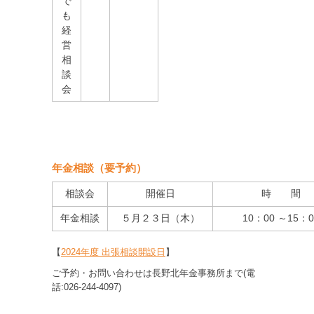
で
も
経
営
相
談
会
年金相談（要予約）
相談会
開催日
時 間
年金相談
５
月２３日（木）
10：00 ～15：0
【
2024年度 出張相談開設日
】
ご予約・お問い合わせは長野北年金事務所まで(電
話:026-244-4097)