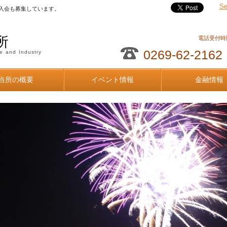
Se
入会も募集しています。
所
電話受付時間
0269-62-2162
e and Industry
当所の概要
イベント情報
金融情報