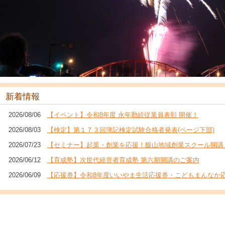
新着情報
2026/08/06
【イベント】令和8年度 永年勤続従業員表彰 開催！
2026/08/03
【検定】第１７３回簿記検定試験合格者発表(ページ下部)
2026/07/23
【セミナー】起業・創業を応援！飯山地域創業スクール開講
2026/06/12
【育成塾】次世代経営者育成塾 第六期開講のご案内
2026/06/09
【応援券】令和8年度いいやま生活応援券・こどもまんなか応