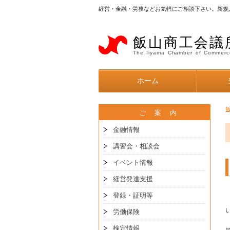
経営・金融・労務などお気軽にご相談下さい。新規
飯山商工会議
The Iiyama Chamber of Commerc
ホーム
ご 案 内
金融情報
講習会・相談会
イベント情報
経営発達支援
登録・証明等
労働保険
検定情報