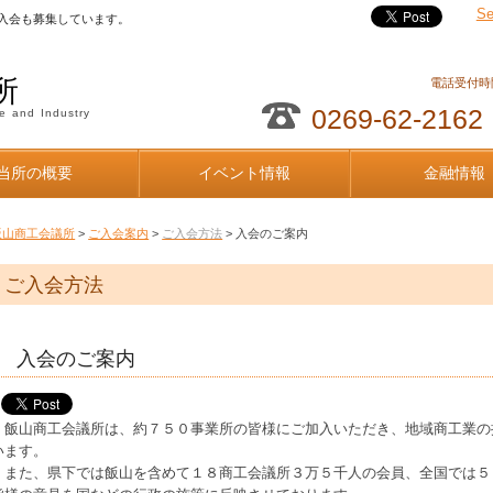
Se
入会も募集しています。
所
電話受付時間
0269-62-2162
e and Industry
当所の概要
イベント情報
金融情報
飯山商工会議所
>
ご入会案内
>
ご入会方法
> 入会のご案内
ご入会方法
入会のご案内
飯山商工会議所は、約７５０事業所の皆様にご加入いただき、地域商工業の
います。
また、県下では飯山を含めて１８商工会議所３万５千人の会員、全国では５