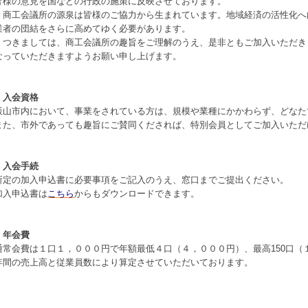
皆様の意見を国などの行政の施策に反映させております。
商工会議所の源泉は皆様のご協力から生まれています。地域経済の活性化へ
業者の団結をさらに高めてゆく必要があります。
つきましては、商工会議所の趣旨をご理解のうえ、是非ともご加入いただき
なっていただきますようお願い申し上げます。
・入会資格
飯山市内において、事業をされている方は、規模や業種にかかわらず、どなた
また、市外であっても趣旨にご賛同くだされば、特別会員としてご加入いただ
・入会手続
所定の加入申込書に必要事項をご記入のうえ、窓口までご提出ください。
加入申込書は
こちら
からもダウンロードできます。
・年会費
通常会費は１口１，０００円で年額最低４口（４，０００円）、最高150口（
年間の売上高と従業員数により算定させていただいております。