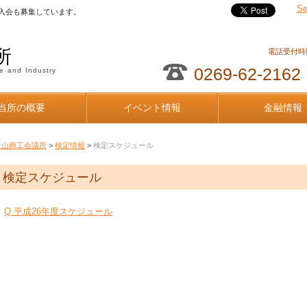
Se
入会も募集しています。
所
電話受付時間
0269-62-2162
e and Industry
当所の概要
イベント情報
金融情報
飯山商工会議所
>
検定情報
>
検定スケジュール
検定スケジュール
Q.平成26年度スケジュール