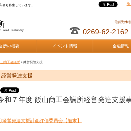
Se
入会も募集しています。
所
電話受付時間
0269-62-2162
e and Industry
当所の概要
イベント情報
金融情報
飯山商工会議所
> 経営発達支援
経営発達支援
令和７年度 飯山商工会議所経営発達支援
〇経営発達支援計画評価委員会【顛末】